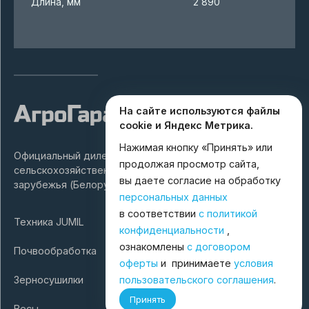
Длина, мм
2 890
На сайте используются файлы
cookie и Яндекс Метрика.
Нажимая кнопку «Принять» или
Официальный дилер ведущих заводов производителей
продолжая просмотр сайта,
сельскохозяйственной техники России и ближнего
вы даете согласие на обработку
зарубежья (Белоруссия, Турция).
персональных данных
в соответствии
с политикой
Техника JUMIL
конфиденциальности
,
ознакомлены
с договором
Почвообработка
оферты
и принимаете
условия
Зерносушилки
пользовательского соглашения
.
Принять
Весы