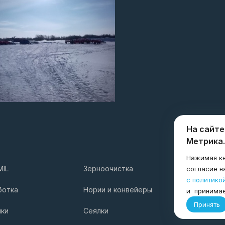
На сайте
Метрика.
Нажимая кн
MIL
Зерноочистка
Услуги
согласие н
с политико
Компани
ботка
Нории и конвейеры
и принима
Принять
лки
Сеялки