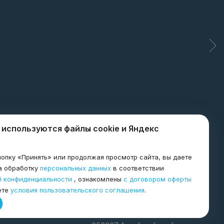
 используются файлы cookie и Яндекс
опку «Принять» или продолжая просмотр сайта, вы даете
8-800-600-8998
а обработку
персональных данных
в соответствии
й конфиденциальности
, ознакомлены
с договором оферты
я
ете
условия пользовательского соглашения
.
agro@tkagrogarant.ru
Красноярск