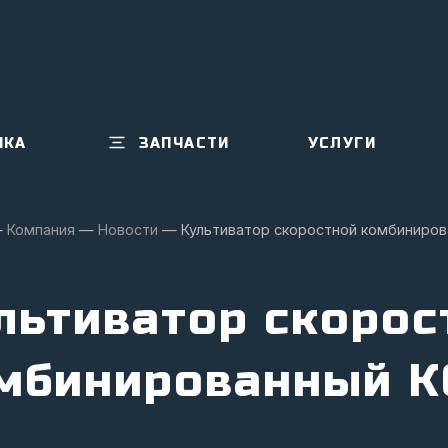
ИКА
ЗАПЧАСТИ
УСЛУГИ
—
Компания
—
Новости
—
Культиватор скоростной комбинирова
льтиватор скорос
мбинированный КС